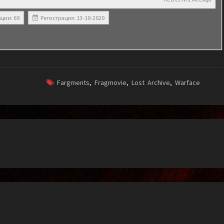
ции: 69
Регистрация: 13-10-2020
Fargments
,
Fragmovie
,
Lost Archive
,
Warface