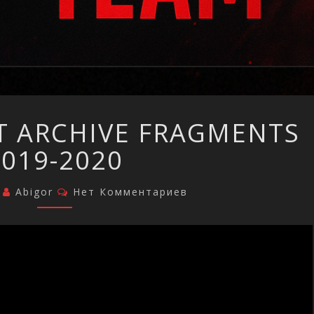
WARFACE
T ARCHIVE FRAGMENTS
LOST
ARCHIVE
2019-2020
FRAGMENTS
2019-
2020
Комментарии
4
Abigor
Нет Комментариев