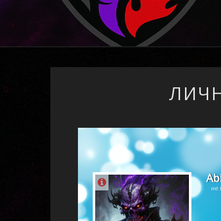
ЛИЧН
Ab
не 