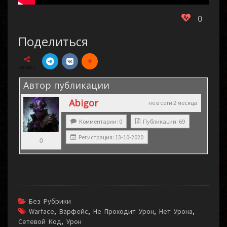
0
Поделиться
SHARES
Автор публикации
Abigor
не в сети 2 месяца
Комментарии: 0
Публикации: 69
Регистрация: 13-10-2020
0
Без Рубрики
Warface
,
Варфейс
,
Не Проходит Урон
,
Нет Урона
,
Сетевой Код
,
Урон