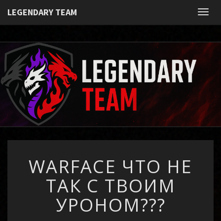
Вход
LEGENDARY TEAM
Toggl
LEGENDAR
Игровое
Сообщество
TEAM
WARFACE
WARFACE ЧТО НЕ
ЧТО
НЕ
ТАК С ТВОИМ
ТАК
С
УРОНОМ???
ТВОИМ
УРОНОМ???