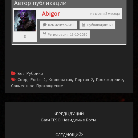
Автор публикации
Abigor
не в сети 2 месяца
Комментарии: 0
Публикации: 69
Регистрация: 13-10-2020
0
Без Рубрики
Coop
,
Portal 2
,
Кооператив
,
Портал 2
,
Прохождение
,
Совместное Прохождение
Навигация
по
ПРЕДЫДУЩИЙ
Баги TESO. Невидимые Боты.
записям
СЛЕДУЮЩИЙ