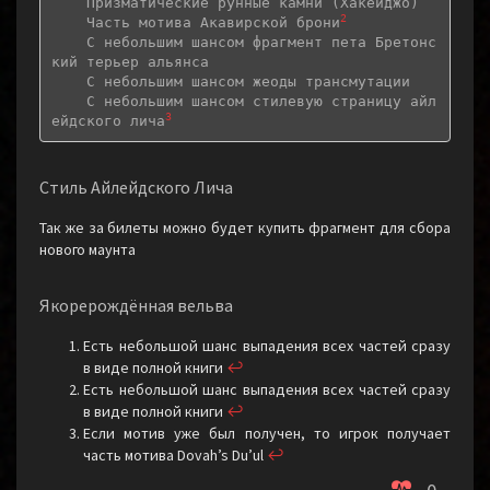
    Призматические рунные камни (Хакейджо)

2
    Часть мотива Акавирской брони
    С небольшим шансом фрагмент пета Бретонс
кий терьер альянса

    С небольшим шансом жеоды трансмутации

    С небольшим шансом стилевую страницу айл
3
ейдского лича
Стиль Айлейдского Лича
Так же за билеты можно будет купить фрагмент для сбора
нового маунта
Якорерождённая вельва
Есть небольшой шанс выпадения всех частей сразу
в виде полной книги
↩︎
Есть небольшой шанс выпадения всех частей сразу
в виде полной книги
↩︎
Если мотив уже был получен, то игрок получает
часть мотива Dovah’s Du’ul
↩︎