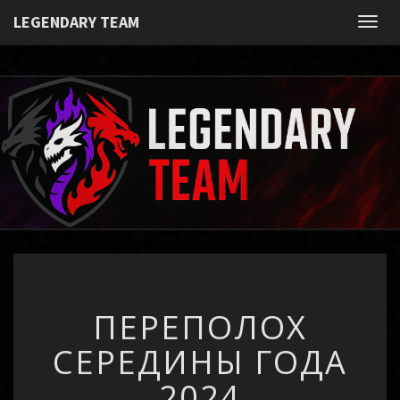
Вход
LEGENDARY TEAM
Toggl
LEGENDAR
Игровое
Сообщество
TEAM
ПЕРЕПОЛОХ
ПЕРЕПОЛОХ
СЕРЕДИНЫ
ГОДА
СЕРЕДИНЫ ГОДА
2024
2024