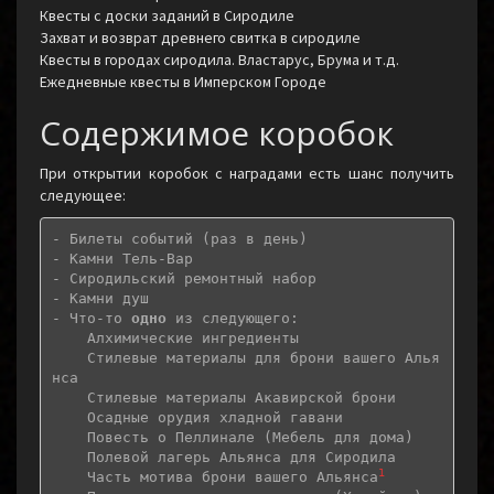
Квесты с доски заданий в Сиродиле
Захват и возврат древнего свитка в сиродиле
Квесты в городах сиродила. Властарус, Брума и т.д.
Ежедневные квесты в Имперском Городе
Содержимое коробок
При открытии коробок с наградами есть шанс получить
следующее:
- Билеты событий (раз в день)

- Камни Тель-Вар

- Сиродильский ремонтный набор

- Камни душ

- Что-то 
одно
 из следующего:

    Алхимические ингредиенты

    Стилевые материалы для брони вашего Алья
нса

    Стилевые материалы Акавирской брони

    Осадные орудия хладной гавани

    Повесть о Пеллинале (Мебель для дома)

    Полевой лагерь Альянса для Сиродила

1
    Часть мотива брони вашего Альянса