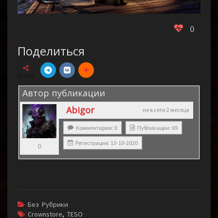
0
Поделиться
SHARES
Автор публикации
Abigor
не в сети 2 месяца
Комментарии: 0
Публикации: 69
Регистрация: 13-10-2020
0
Без Рубрики
Crownstore
,
TESO