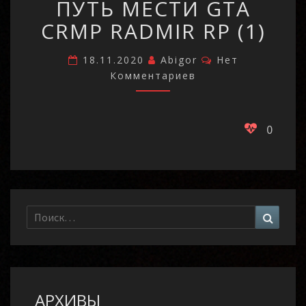
ПУТЬ МЕСТИ GTA
НА
ПУТЬ
CRMP RADMIR RP (1)
МЕСТИ
GTA
Комментарии
18.11.2020
Abigor
Нет
CRMP
Комментариев
RADMIR
RP
(1)
0
Найти:
Поиск
АРХИВЫ