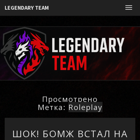
Вход
LEGENDARY TEAM
Toggl
LEGENDAR
Игровое
Сообщество
TEAM
Просмотрено
Метка:
Roleplay
ШОК!
ШОК! БОМЖ ВСТАЛ НА
БОМЖ
ВСТАЛ